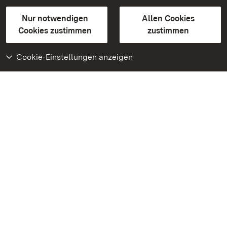
Gebärdensprache
Leichte Sprache
Erklärung zur Barrierefreiheit
Nur notwendigen
Allen Cookies
BITV-konform (geprüfte Seiten)
Cookies zustimmen
zustimmen
Cookie-Einstellungen anzeigen
Weiteres
Portal
Monumente
Besuchen Sie uns auf
Facebook
Besuchen Sie uns auf
Instagram
Besuchen Sie uns auf
Youtube
Lernen Sie unsere Apps
kennen
Google Play Store
App Store für iPhone