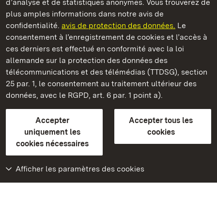
d’analyse et de statistiques anonymes. Vous trouverez de
plus amples informations dans notre avis de
confidentialité.
avis de protection des données.
Le
Château-fort de Wäscherschloss
consentement à l’enregistrement de cookies et l’accès à
ces derniers est effectué en conformité avec la loi
Châteaux et jardins publics du Bade-Wurtemberg
allemande sur la protection des données des
télécommunications et des télémédias (TTDSG), section
FAQ et réponses
Mentions légales
Protection des données
25 par. 1, le consentement au traitement ultérieur des
Explications sur l’accessibilité
données, avec le RGPD, art. 6 par. 1 point a).
BITV-konform (geprüfte Seiten)
Accepter
Accepter tous les
plus loin
uniquement les
cookies
cookies nécessaires
Accueil
Monuments
Afficher les paramètres des cookies
Rendez-nous visite
sur Facebook
Rendez-nous visite
sur Instagram
Rendez-nous visite