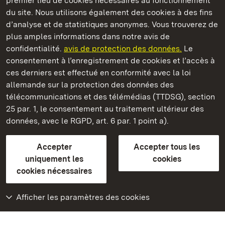
premier lieu de cookies nécessaires au fonctionnement
du site. Nous utilisons également des cookies à des fins
d’analyse et de statistiques anonymes. Vous trouverez de
plus amples informations dans notre avis de
confidentialité.
avis de protection des données.
Le
Château-fort de Wäscherschloss
consentement à l’enregistrement de cookies et l’accès à
ces derniers est effectué en conformité avec la loi
Châteaux et jardins publics du Bade-Wurtemberg
allemande sur la protection des données des
télécommunications et des télémédias (TTDSG), section
FAQ et réponses
Mentions légales
Protection des données
25 par. 1, le consentement au traitement ultérieur des
Explications sur l’accessibilité
données, avec le RGPD, art. 6 par. 1 point a).
BITV-konform (geprüfte Seiten)
Accepter
Accepter tous les
plus loin
uniquement les
cookies
cookies nécessaires
Accueil
Monuments
Afficher les paramètres des cookies
Rendez-nous visite
sur Facebook
Rendez-nous visite