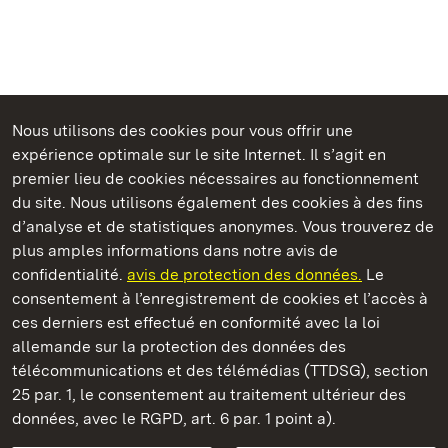
Nous utilisons des cookies pour vous offrir une
expérience optimale sur le site Internet. Il s’agit en
Châteaux et jardins publics du Bade-Wurtemberg
premier lieu de cookies nécessaires au fonctionnement
du site. Nous utilisons également des cookies à des fins
d’analyse et de statistiques anonymes. Vous trouverez de
plus amples informations dans notre avis de
confidentialité.
avis de protection des données.
Le
Château-fort de Wäscherschloss
consentement à l’enregistrement de cookies et l’accès à
ces derniers est effectué en conformité avec la loi
Châteaux et jardins publics du Bade-Wurtemberg
allemande sur la protection des données des
télécommunications et des télémédias (TTDSG), section
FAQ et réponses
Mentions légales
Protection des données
25 par. 1, le consentement au traitement ultérieur des
Explications sur l’accessibilité
données, avec le RGPD, art. 6 par. 1 point a).
BITV-konform (geprüfte Seiten)