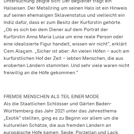
Untersuchung zeigte sich: Der Begleiter trägt ein
Halseisen. Der Metallring um seinen Hals ist ein Hinweis
auf seinen ehemaligen Sklavenstatus und vielleicht ein
Indiz dafür, dass er zum Besitz der Kurfürstin gehörte.
„Ob es sich bei dem Diener auf dem Porträt der
Kurfürstin Anna Maria Luisa um eine reale Person oder
eine idealisierte Figur handelt, wissen wir nicht“, erklärt
Cem Alaçam. „Sicher ist aber: An vielen Höfen – auch am
kurfürstlichen Hof der Zeit – lebten Menschen, die aus
eroberten Ländern stammten. Und sehr viele waren nicht
freiwillig an die Höfe gekommen.“
FREMDE MENSCHEN ALS TEIL EINER MODE
Als die Staatlichen Schlösser und Gärten Baden-
Württemberg das Jahr 2021 unter das Jahresthema
„Exotik“ stellten, ging es zu Beginn vor allem um die
kulturellen Schätze, die aus fremden Ländern an
europäische Höfe kamen: Seide, Porzellan und Lack,