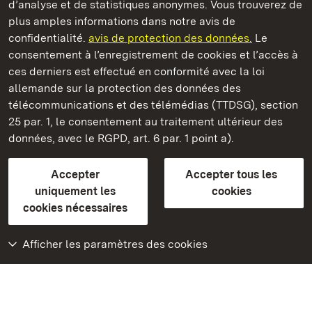
d’analyse et de statistiques anonymes. Vous trouverez de
plus amples informations dans notre avis de
confidentialité.
avis de protection des données.
Le
Château-fort de Wäscherschloss
consentement à l’enregistrement de cookies et l’accès à
ces derniers est effectué en conformité avec la loi
Châteaux et jardins publics du Bade-Wurtemberg
allemande sur la protection des données des
télécommunications et des télémédias (TTDSG), section
FAQ et réponses
Mentions légales
Protection des données
25 par. 1, le consentement au traitement ultérieur des
Explications sur l’accessibilité
données, avec le RGPD, art. 6 par. 1 point a).
BITV-konform (geprüfte Seiten)
Accepter
Accepter tous les
plus loin
uniquement les
cookies
cookies nécessaires
Accueil
Monuments
Afficher les paramètres des cookies
Rendez-nous visite
sur Facebook
Rendez-nous visite
sur Instagram
Rendez-nous visite