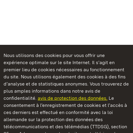
Nous utilisons des cookies pour vous offrir une
expérience optimale sur le site Internet. Il s’agit en
Châteaux et jardins publics du Bade-Wurtemberg
premier lieu de cookies nécessaires au fonctionnement
du site. Nous utilisons également des cookies à des fins
d’analyse et de statistiques anonymes. Vous trouverez de
plus amples informations dans notre avis de
confidentialité.
avis de protection des données.
Le
Château-fort de Wäscherschloss
consentement à l’enregistrement de cookies et l’accès à
ces derniers est effectué en conformité avec la loi
Châteaux et jardins publics du Bade-Wurtemberg
allemande sur la protection des données des
télécommunications et des télémédias (TTDSG), section
FAQ et réponses
Mentions légales
Protection des données