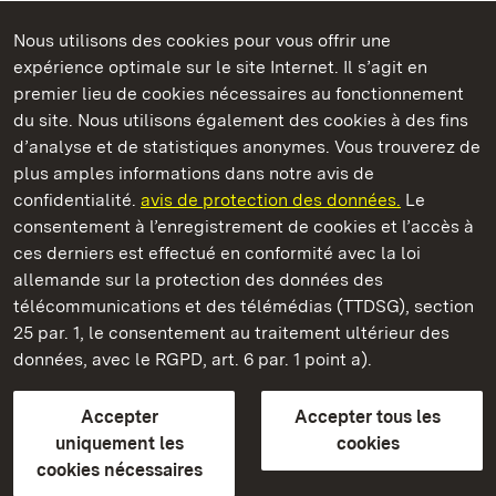
Nous utilisons des cookies pour vous offrir une
expérience optimale sur le site Internet. Il s’agit en
Châteaux et jardins publics du Bade-Wurtemberg
premier lieu de cookies nécessaires au fonctionnement
du site. Nous utilisons également des cookies à des fins
d’analyse et de statistiques anonymes. Vous trouverez de
plus amples informations dans notre avis de
confidentialité.
avis de protection des données.
Le
Château-fort de Wäscherschloss
consentement à l’enregistrement de cookies et l’accès à
ces derniers est effectué en conformité avec la loi
Châteaux et jardins publics du Bade-Wurtemberg
allemande sur la protection des données des
télécommunications et des télémédias (TTDSG), section
FAQ et réponses
Mentions légales
Protection des données
25 par. 1, le consentement au traitement ultérieur des
Explications sur l’accessibilité
données, avec le RGPD, art. 6 par. 1 point a).
BITV-konform (geprüfte Seiten)
Accepter
Accepter tous les
plus loin
uniquement les
cookies
cookies nécessaires
Accueil
Monuments