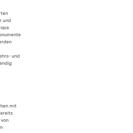
rten
r und
ropa
 Monumente
werden
kehrs- und
wendig
chen mit
ereits
 von
am