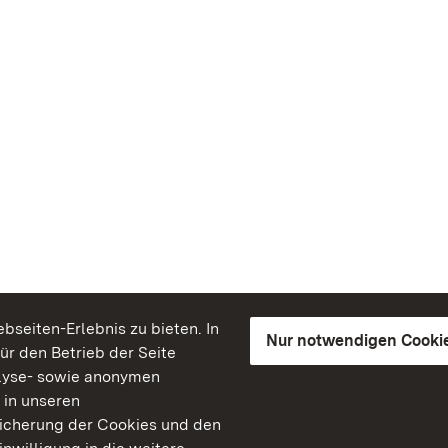
seiten-Erlebnis zu bieten. In
Nur notwendigen Cooki
für den Betrieb der Seite
lyse- sowie anonymen
 in unseren
peicherung der Cookies und den