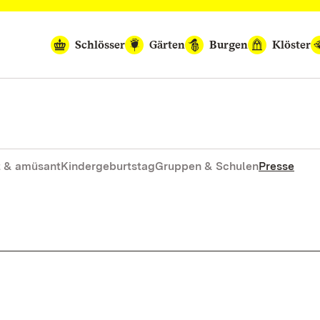
Schlösser
Gärten
Burgen
Klöster
 & amüsant
Kindergeburtstag
Gruppen & Schulen
Presse