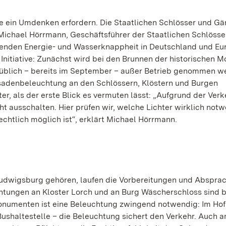
ie ein Umdenken erfordern. Die Staatlichen Schlösser und Gä
 Michael Hörrmann, Geschäftsführer der Staatlichen Schlösse
enden Energie- und Wasserknappheit in Deutschland und Eu
 Initiative: Zunächst wird bei den Brunnen der historischen
ls üblich – bereits im September – außer Betrieb genommen 
ssadenbeleuchtung an den Schlössern, Klöstern und Burgen
er, als der erste Blick es vermuten lässt: „Aufgrund der Ver
cht ausschalten. Hier prüfen wir, welche Lichter wirklich not
echtlich möglich ist“, erklärt Michael Hörrmann.
udwigsburg gehören, laufen die Vorbereitungen und Abspra
htungen an Kloster Lorch und an Burg Wäscherschloss sind b
onumenten ist eine Beleuchtung zwingend notwendig: Im Hof
Bushaltestelle – die Beleuchtung sichert den Verkehr. Auch 