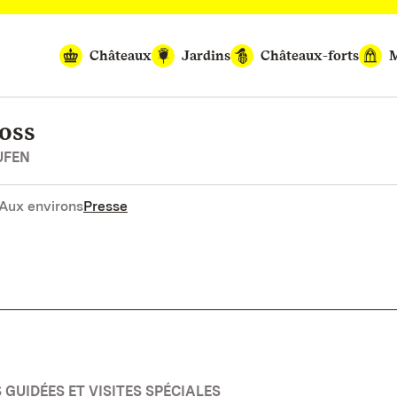
Châteaux
Jardins
Châteaux-forts
M
oss
UFEN
Aux environs
Presse
GUIDÉES ET VISITES SPÉCIALES