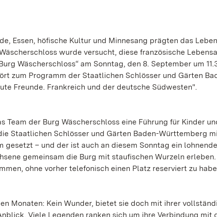
Mode, Essen, höfische Kultur und Minnesang prägten das Leben
 Wäscherschloss wurde versucht, diese französische Lebensa
 Burg Wäscherschloss“ am Sonntag, den 8. September um 11.
ehört zum Programm der Staatlichen Schlösser und Gärten Ba
ute Freunde. Frankreich und der deutsche Südwesten".
as Team der Burg Wäscherschloss eine Führung für Kinder un
 die Staatlichen Schlösser und Gärten Baden-Württemberg m
m gesetzt – und der ist auch an diesem Sonntag ein lohnendes
chsene gemeinsam die Burg mit staufischen Wurzeln erleben.
men, ohne vorher telefonisch einen Platz reserviert zu habe
nen Monaten: Kein Wunder, bietet sie doch mit ihrer vollständ
Anblick. Viele Legenden ranken sich um ihre Verbindung mit 