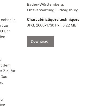
Baden-Württemberg,
Ortsverwaltung Ludwigsburg
Charactéristiques techniques
 schon in
JPG, 2600x1730 Pxl, 5.22 MB
rt zu
30 Uhr
den-
Download
d
it dem
 Ziel für
 Das
n.
ig
den