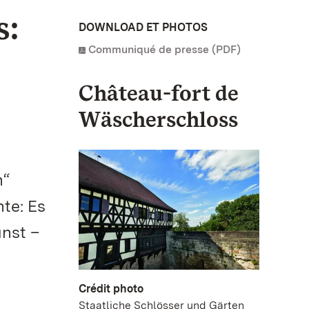
s:
DOWNLOAD ET PHOTOS
Communiqué de presse (PDF)
Château-fort de
Wäscherschloss
n“
te: Es
unst –
1
Crédit photo
Staatliche Schlösser und Gärten