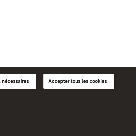
 nécessaires
Accepter tous les cookies
ics du
plus loin
Accueil
Monuments