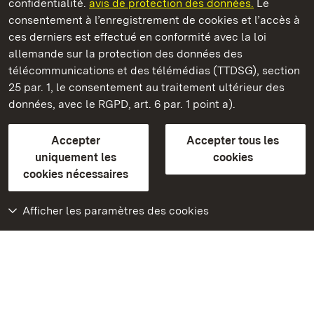
confidentialité.
avis de protection des données.
Le
Château-fort de Wäscherschloss
consentement à l’enregistrement de cookies et l’accès à
ces derniers est effectué en conformité avec la loi
Châteaux et jardins publics du Bade-Wurtemberg
allemande sur la protection des données des
télécommunications et des télémédias (TTDSG), section
FAQ et réponses
Mentions légales
Protection des données
25 par. 1, le consentement au traitement ultérieur des
Explications sur l’accessibilité
données, avec le RGPD, art. 6 par. 1 point a).
BITV-konform (geprüfte Seiten)
Accepter
Accepter tous les
plus loin
uniquement les
cookies
cookies nécessaires
Accueil
Monuments
Afficher les paramètres des cookies
Rendez-nous visite
sur Facebook
Rendez-nous visite
sur Instagram
Rendez-nous visite
sur YouTube
Découvrez nos