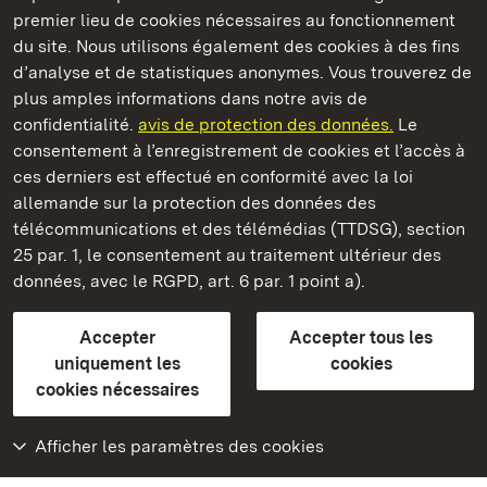
Châteaux et jardins publics du Bade-Wurtemberg
premier lieu de cookies nécessaires au fonctionnement
du site. Nous utilisons également des cookies à des fins
d’analyse et de statistiques anonymes. Vous trouverez de
plus amples informations dans notre avis de
confidentialité.
avis de protection des données.
Le
Château-fort de Wäscherschloss
consentement à l’enregistrement de cookies et l’accès à
ces derniers est effectué en conformité avec la loi
Châteaux et jardins publics du Bade-Wurtemberg
allemande sur la protection des données des
télécommunications et des télémédias (TTDSG), section
FAQ et réponses
Mentions légales
Protection des données
25 par. 1, le consentement au traitement ultérieur des
Explications sur l’accessibilité
données, avec le RGPD, art. 6 par. 1 point a).
BITV-konform (geprüfte Seiten)
Accepter
Accepter tous les
plus loin
uniquement les
cookies
cookies nécessaires
Accueil
Monuments
Afficher les paramètres des cookies
Rendez-nous visite
sur Facebook