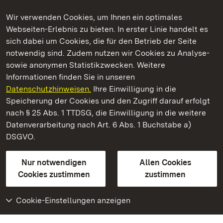
Wir verwenden Cookies, um Ihnen ein optimales
Webseiten-Erlebnis zu bieten. In erster Linie handelt es
Kommen. Staunen. Genießen.
sich dabei um Cookies, die für den Betrieb der Seite
notwendig sind. Zudem nutzen wir Cookies zu Analyse-
sowie anonymen Statistikzwecken. Weitere
Informationen finden Sie in unseren
Datenschutzhinweisen.
Ihre Einwilligung in die
Burg Wäscherschloss
Speicherung der Cookies und den Zugriff darauf erfolgt
nach § 25 Abs. 1 TTDSG, die Einwilligung in die weitere
Staatliche Schlösser und Gärten Baden-Württemberg
Datenverarbeitung nach Art. 6 Abs. 1 Buchstabe a)
DSGVO.
Kontakt
FAQ
Impressum
Datenschutz
Gebärdensprache
Leichte Sprache
Erklärung zur Barrierefreiheit
Nur notwendigen
Allen Cookies
BITV-konform (geprüfte Seiten)
Cookies zustimmen
zustimmen
Cookie-Einstellungen anzeigen
Weiteres
Portal
Monumente