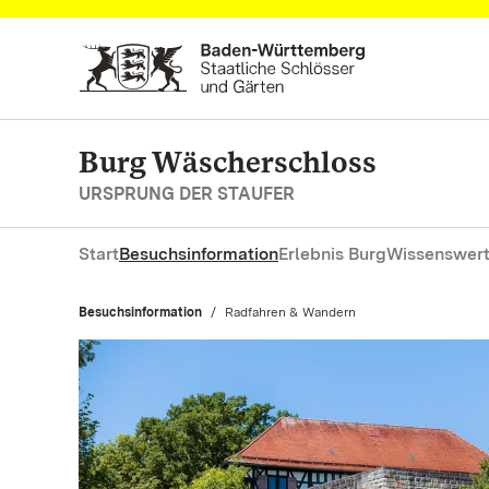
Zum Hauptinhalt springen
Burg Wäscherschloss
URSPRUNG DER STAUFER
Start
Besuchsinformation
Erlebnis Burg
Wissenswert
Besuchsinformation
Aktuell:
Radfahren & Wandern