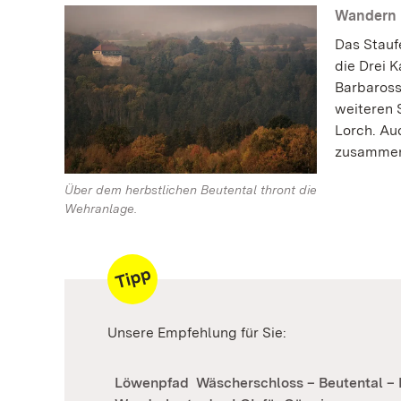
Wandern 
Das Stauf
die Drei 
Barbaross
weiteren 
Lorch. Au
zusammen­
Über dem herbstlichen Beutental thront die
Wehranlage.
Unsere Empfehlung für Sie:
Löwenpfad
Wäscherschloss – Beutental –