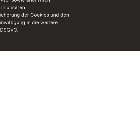
 in unseren
peicherung der Cookies und den
inwilligung in die weitere
) DSGVO.
Staatliche Schlösser un
Baden-Württemberg
Kontakt
FAQ
Impressum
Datenschutz
Gebärdensprache
Leichte Sprache
Erklärung zur Barrierefre
BITV-konform (geprüfte S