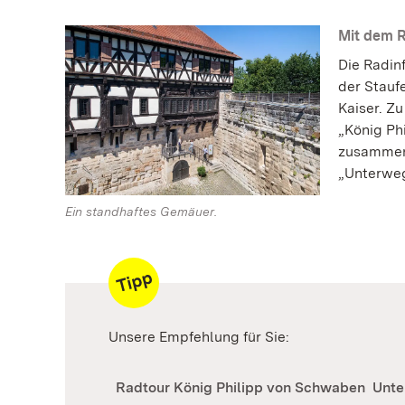
Mit dem R
Die Radin
der Stauf
Kaiser. Z
„König Ph
zusammeng
„Unterweg
Ein standhaftes Gemäuer.
Unsere Empfehlung für Sie:
Radtour König Philipp von Schwaben
Unte