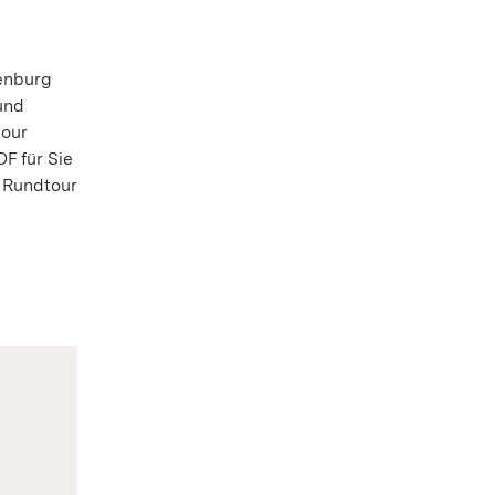
nenburg
und
tour
F für Sie
 Rundtour