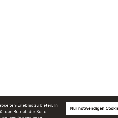
seiten-Erlebnis zu bieten. In
Nur notwendigen Cooki
für den Betrieb der Seite
lyse- sowie anonymen