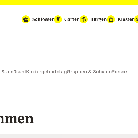
Schlösser
Gärten
Burgen
Klöster
 & amüsant
Kindergeburtstag
Gruppen & Schulen
Presse
ommen