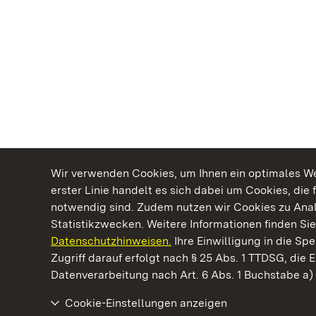
Wir verwenden Cookies, um Ihnen ein optimales Web
erster Linie handelt es sich dabei um Cookies, die 
notwendig sind. Zudem nutzen wir Cookies zu Ana
Statistikzwecken. Weitere Informationen finden Sie
Datenschutzhinweisen.
Ihre Einwilligung in die S
Kommen. Staunen. Genießen.
Zugriff darauf erfolgt nach § 25 Abs. 1 TTDSG, die E
Datenverarbeitung nach Art. 6 Abs. 1 Buchstabe a
Cookie-Einstellungen anzeigen