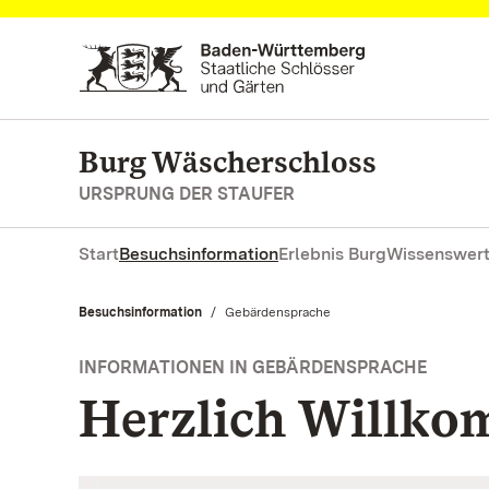
Zum Hauptinhalt springen
Burg Wäscherschloss
URSPRUNG DER STAUFER
Start
Besuchsinformation
Erlebnis Burg
Wissenswert
Besuchsinformation
Aktuell:
Gebärdensprache
INFORMATIONEN IN GEBÄRDENSPRACHE
Herzlich Willk