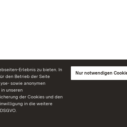
seiten-Erlebnis zu bieten. In
Nur notwendigen Cooki
für den Betrieb der Seite
lyse- sowie anonymen
 in unseren
peicherung der Cookies und den
inwilligung in die weitere
) DSGVO.
Staatliche Schlösser un
Baden-Württemberg