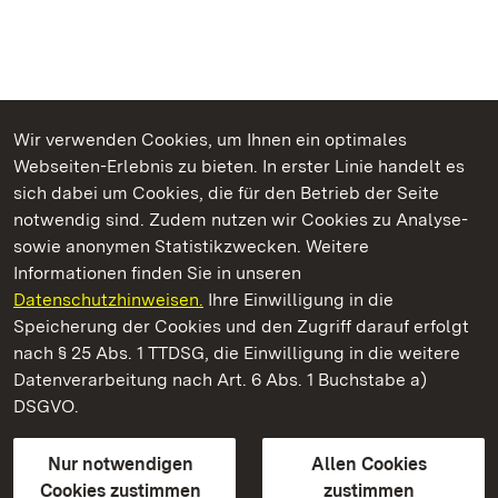
Wir verwenden Cookies, um Ihnen ein optimales
Webseiten-Erlebnis zu bieten. In erster Linie handelt es
Kommen. Staunen. Genießen.
sich dabei um Cookies, die für den Betrieb der Seite
notwendig sind. Zudem nutzen wir Cookies zu Analyse-
sowie anonymen Statistikzwecken. Weitere
Informationen finden Sie in unseren
Datenschutzhinweisen.
Ihre Einwilligung in die
Burg Wäscherschloss
Speicherung der Cookies und den Zugriff darauf erfolgt
nach § 25 Abs. 1 TTDSG, die Einwilligung in die weitere
Staatliche Schlösser und Gärten Baden-Württemberg
Datenverarbeitung nach Art. 6 Abs. 1 Buchstabe a)
DSGVO.
Kontakt
FAQ
Impressum
Datenschutz
Gebärdensprache
Leichte Sprache
Erklärung zur Barrierefreiheit
Nur notwendigen
Allen Cookies
BITV-konform (geprüfte Seiten)
Cookies zustimmen
zustimmen