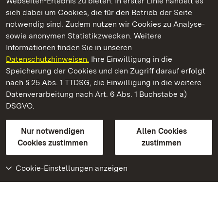
Webseiten-Erlebnis zu bieten. In erster Linie handelt es
Kommen. Staunen. Genießen.
sich dabei um Cookies, die für den Betrieb der Seite
notwendig sind. Zudem nutzen wir Cookies zu Analyse-
sowie anonymen Statistikzwecken. Weitere
Informationen finden Sie in unseren
Datenschutzhinweisen.
Ihre Einwilligung in die
Burg Wäscherschloss
Speicherung der Cookies und den Zugriff darauf erfolgt
nach § 25 Abs. 1 TTDSG, die Einwilligung in die weitere
Staatliche Schlösser und Gärten Baden-Württemberg
Datenverarbeitung nach Art. 6 Abs. 1 Buchstabe a)
DSGVO.
Kontakt
FAQ
Impressum
Datenschutz
Gebärdensprache
Leichte Sprache
Erklärung zur Barrierefreiheit
Nur notwendigen
Allen Cookies
BITV-konform (geprüfte Seiten)
Cookies zustimmen
zustimmen
Cookie-Einstellungen anzeigen
Weiteres
Portal
Monumente
Besuchen Sie uns auf
Facebook