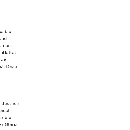
e bis
 und
en bis
ntfaltet.
 der
st. Dazu
 deutlich
pisch
ür die
er Glanz