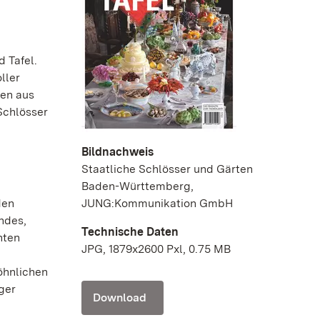
 Tafel.
ller
ten aus
Schlösser
Bildnachweis
Staatliche Schlösser und Gärten
Baden-Württemberg,
den
JUNG:Kommunikation GmbH
ndes,
Technische Daten
nten
JPG, 1879x2600 Pxl, 0.75 MB
öhnlichen
ger
Download