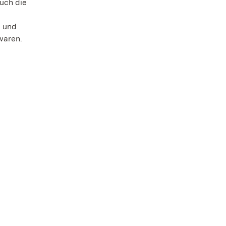
auch die
n und
waren.