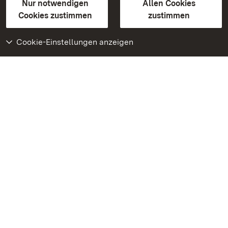
Erklärung zur Barrierefreiheit
Nur notwendigen
Allen Cookies
BITV-konform (geprüfte Seiten)
Cookies zustimmen
zustimmen
Cookie-Einstellungen anzeigen
Weiteres
Portal
Monumente
Besuchen Sie uns auf
Facebook
Besuchen Sie uns auf
Instagram
Besuchen Sie uns auf
Youtube
Lernen Sie unsere Apps
kennen
Google Play Store
App Store für iPhone