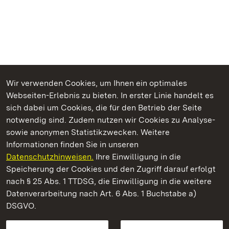
Wir verwenden Cookies, um Ihnen ein optimales
Webseiten-Erlebnis zu bieten. In erster Linie handelt es
Kommen. Staunen. Genießen.
sich dabei um Cookies, die für den Betrieb der Seite
notwendig sind. Zudem nutzen wir Cookies zu Analyse-
sowie anonymen Statistikzwecken. Weitere
Informationen finden Sie in unseren
Datenschutzhinweisen.
Ihre Einwilligung in die
Burg Wäscherschloss
Speicherung der Cookies und den Zugriff darauf erfolgt
nach § 25 Abs. 1 TTDSG, die Einwilligung in die weitere
Staatliche Schlösser und Gärten Baden-Württemberg
Datenverarbeitung nach Art. 6 Abs. 1 Buchstabe a)
DSGVO.
Kontakt
FAQ
Impressum
Datenschutz
Gebärdensprache
Leichte Sprache