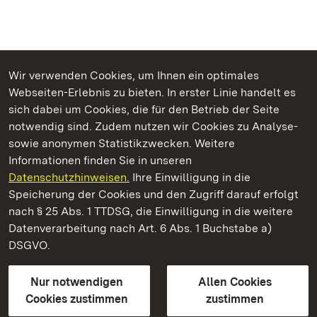
Wir verwenden Cookies, um Ihnen ein optimales
Webseiten-Erlebnis zu bieten. In erster Linie handelt es
Kommen. Staunen. Genießen.
sich dabei um Cookies, die für den Betrieb der Seite
notwendig sind. Zudem nutzen wir Cookies zu Analyse-
sowie anonymen Statistikzwecken. Weitere
Informationen finden Sie in unseren
Datenschutzhinweisen.
Ihre Einwilligung in die
Burg Wäscherschloss
Speicherung der Cookies und den Zugriff darauf erfolgt
nach § 25 Abs. 1 TTDSG, die Einwilligung in die weitere
Staatliche Schlösser und Gärten Baden-Württemberg
Datenverarbeitung nach Art. 6 Abs. 1 Buchstabe a)
DSGVO.
Kontakt
FAQ
Impressum
Datenschutz
Gebärdensprache
Leichte Sprache
Erklärung zur Barrierefreiheit
Nur notwendigen
Allen Cookies
BITV-konform (geprüfte Seiten)
Cookies zustimmen
zustimmen