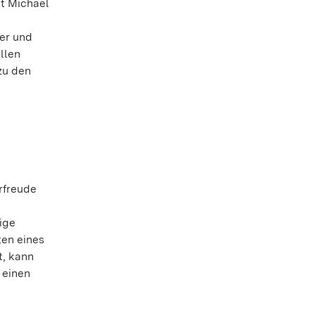
it Michael
er und
llen
zu den
rfreude
ige
ten eines
t, kann
 einen