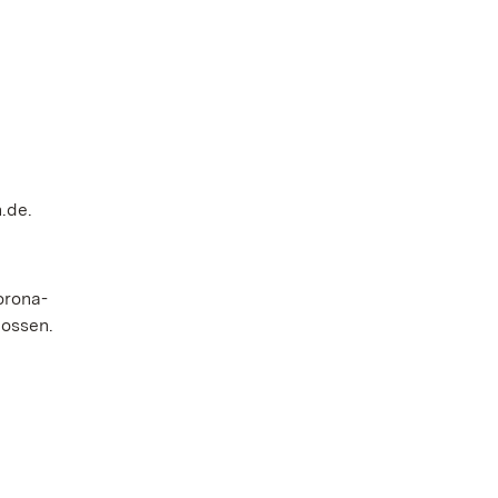
.de.
orona-
lossen.