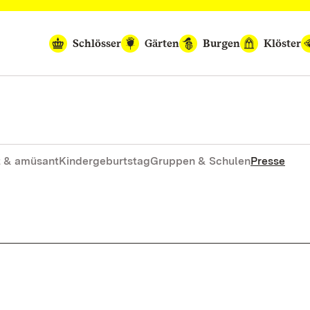
Schlösser
Gärten
Burgen
Klöster
 & amüsant
Kindergeburtstag
Gruppen & Schulen
Presse