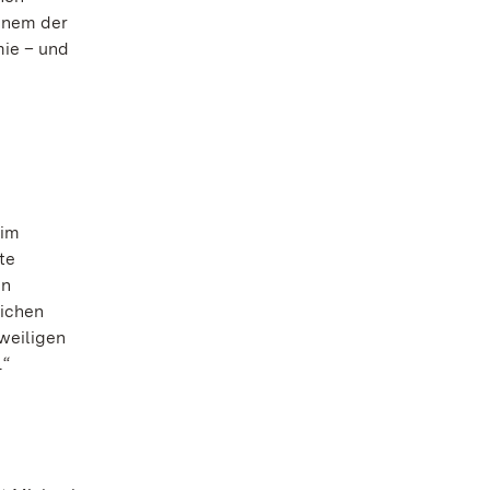
einem der
ie – und
eim
te
in
lichen
weiligen
.“