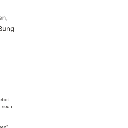
en,
eßung
ebot.
r noch
hen“