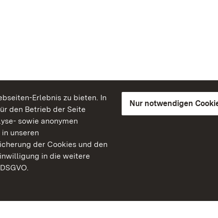
seiten-Erlebnis zu bieten. In
Nur notwendigen Cooki
für den Betrieb der Seite
lyse- sowie anonymen
 in unseren
peicherung der Cookies und den
inwilligung in die weitere
) DSGVO.
Staatliche Schlösser un
Baden-Württemberg
Kontakt