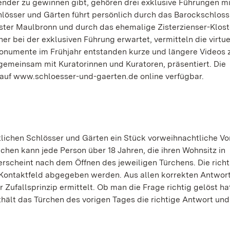
ender zu gewinnen gibt, gehören drei exklusive Führungen m
hlösser und Gärten führt persönlich durch das Barockschloss
er Maulbronn und durch das ehemalige Zisterzienser-Klost
 bei der exklusiven Führung erwartet, vermitteln die virtue
numente im Frühjahr entstanden kurze und längere Videos 
emeinsam mit Kuratorinnen und Kuratoren, präsentiert. Die
 auf www.schloesser-und-gaerten.de online verfügbar.
lichen Schlösser und Gärten ein Stück vorweihnachtliche Vo
hen kann jede Person über 18 Jahren, die ihren Wohnsitz in
rscheint nach dem Öffnen des jeweiligen Türchens. Die richt
s Kontaktfeld abgegeben werden. Aus allen korrekten Antwor
ufallsprinzip ermittelt. Ob man die Frage richtig gelöst ha
ält das Türchen des vorigen Tages die richtige Antwort und