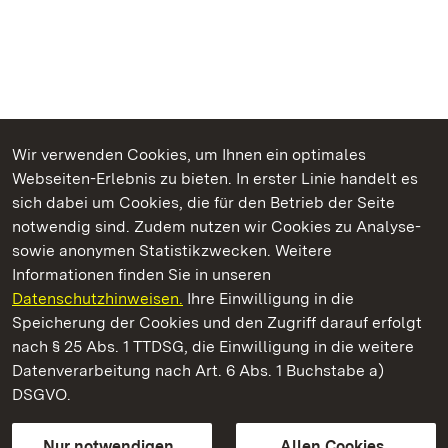
Wir verwenden Cookies, um Ihnen ein optimales
Webseiten-Erlebnis zu bieten. In erster Linie handelt es
Kommen. Staunen. Genießen.
sich dabei um Cookies, die für den Betrieb der Seite
notwendig sind. Zudem nutzen wir Cookies zu Analyse-
sowie anonymen Statistikzwecken. Weitere
Informationen finden Sie in unseren
Datenschutzhinweisen.
Ihre Einwilligung in die
Burg Wäscherschloss
Speicherung der Cookies und den Zugriff darauf erfolgt
nach § 25 Abs. 1 TTDSG, die Einwilligung in die weitere
Staatliche Schlösser und Gärten Baden-Württemberg
Datenverarbeitung nach Art. 6 Abs. 1 Buchstabe a)
DSGVO.
Kontakt
FAQ
Impressum
Datenschutz
Gebärdensprache
Leichte Sprache
Erklärung zur Barrierefreiheit
Nur notwendigen
Allen Cookies