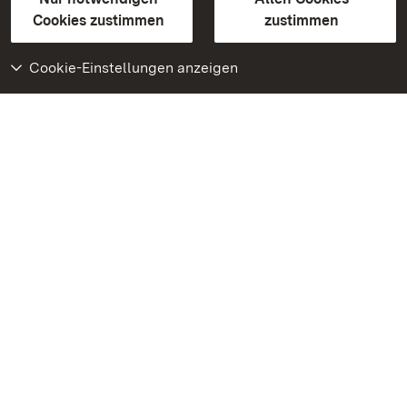
BITV-konform (geprüfte Seiten)
Cookies zustimmen
zustimmen
Cookie-Einstellungen anzeigen
Weiteres
Portal
Monumente
Besuchen Sie uns auf
Facebook
Besuchen Sie uns auf
Instagram
Besuchen Sie uns auf
Youtube
Lernen Sie unsere Apps
kennen
Google Play Store
App Store für iPhone