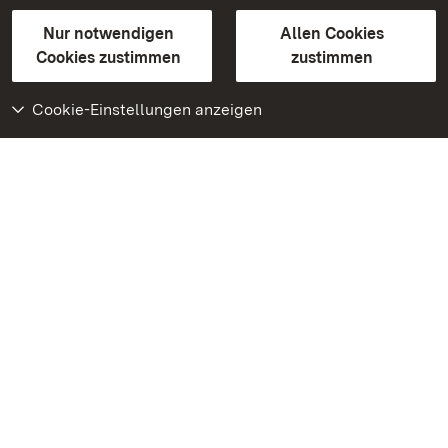
Gebärdensprache
Leichte Sprache
Erklärung zur Barrierefreiheit
Nur notwendigen
Allen Cookies
BITV-konform (geprüfte Seiten)
Cookies zustimmen
zustimmen
Cookie-Einstellungen anzeigen
Weiteres
Portal
Monumente
Besuchen Sie uns auf
Facebook
Besuchen Sie uns auf
Instagram
Besuchen Sie uns auf
Youtube
Lernen Sie unsere Apps
kennen
Google Play Store
App Store für iPhone